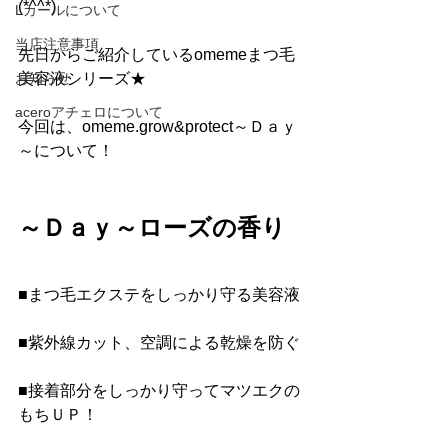
(*^^*)
Lカールについて
当店注意事項
先日からご紹介しているomemeまつ毛
お知らせ
美容液シリーズ★
aceroアチェロについて
今回は、omeme.grow&protect～Ｄａｙ
～について！
～Ｄａｙ～ローズの香り
■まつ毛エクステをしっかり守る美容液
■紫外線カット、空調による乾燥を防ぐ
■接着部分をしっかり守ってマツエクの
もちＵＰ！