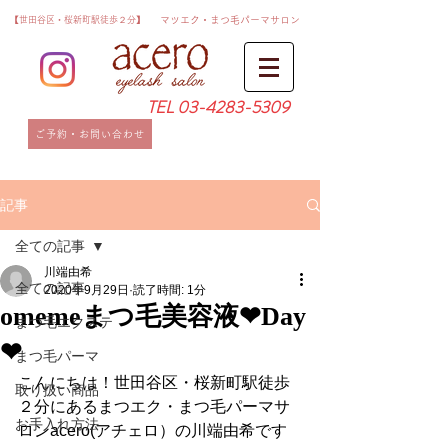
​【世田谷区・桜新町駅徒歩２分】
​マツエク・まつ毛パーマサロン
TEL
03-4283-5309
ご予約・お問い合わせ
記事
全ての記事
川端由希
全ての記事
2020年9月29日
読了時間: 1分
omemeまつ毛美容液❤Day
まつ毛エクステ
❤
まつ毛パーマ
こんにちは！世田谷区・桜新町駅徒歩
取り扱い商品
２分にあるまつエク・まつ毛パーマサ
お手入れ方法
ロンacero(アチェロ）の川端由希です