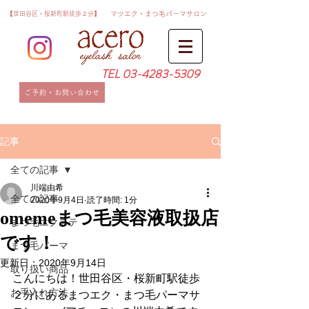
​【世田谷区・桜新町駅徒歩２分】
​マツエク・まつ毛パーマサロン
TEL
03-4283-5309
ご予約・お問い合わせ
記事
全ての記事
川端由希
全ての記事
2020年9月4日
読了時間: 1分
omemeまつ毛美容液取扱店
まつ毛エクステ
です！
まつ毛パーマ
更新日：
2020年9月14日
取り扱い商品
こんにちは！世田谷区・桜新町駅徒歩
お手入れ方法
２分にあるまつエク・まつ毛パーマサ