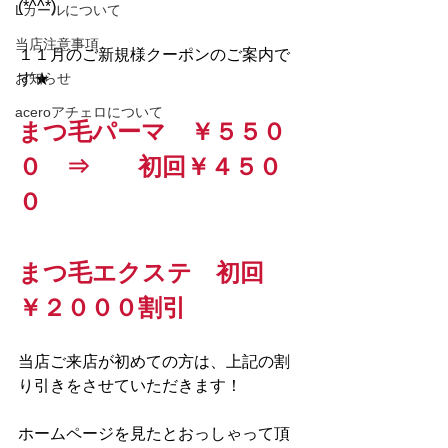
(*^^*)
Lカールについて
当店注意事項
１１月のご新規様クーポンのご案内で
お知らせ
す★
aceroアチェロについて
まつ毛パーマ　￥５５０
０　⇒　　初回￥４５０
０
まつ毛エクステ　初回
￥２０００割引
当店ご来店が初めての方は、上記の割
り引きをさせていただきます！
ホームページを見たとおっしゃって頂