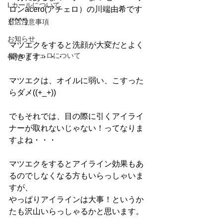
Lカールについて
ロンacero(アチェロ）の川端由希です
(*^^*)
当店注意事項
お知らせ
マツエクをすると洗顔が大変だとよく
aceroアチェロについて
聞きます・・・
マツエクは、オイルに弱い、こすった
らダメ((+_+))
でもそれでは、目の際に引くアイライ
ナーが取れないじゃない！ってなりま
すよね・・・
マツエクをするとアイライン効果もあ
るのでしなくなる方もいらっしゃいま
すが、
やっぱりアイラインは大事！というか
たも沢山いらっしゃるかと思います。