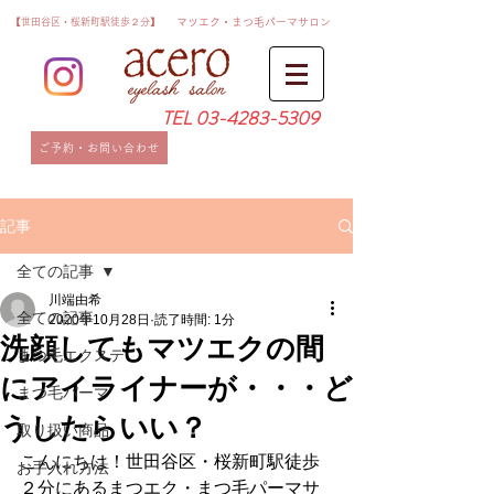
​【世田谷区・桜新町駅徒歩２分】
​マツエク・まつ毛パーマサロン
TEL
03-4283-5309
ご予約・お問い合わせ
記事
全ての記事
川端由希
全ての記事
2020年10月28日
読了時間: 1分
洗顔してもマツエクの間
まつ毛エクステ
にアイライナーが・・・ど
まつ毛パーマ
うしたらいい？
取り扱い商品
こんにちは！世田谷区・桜新町駅徒歩
お手入れ方法
２分にあるまつエク・まつ毛パーマサ