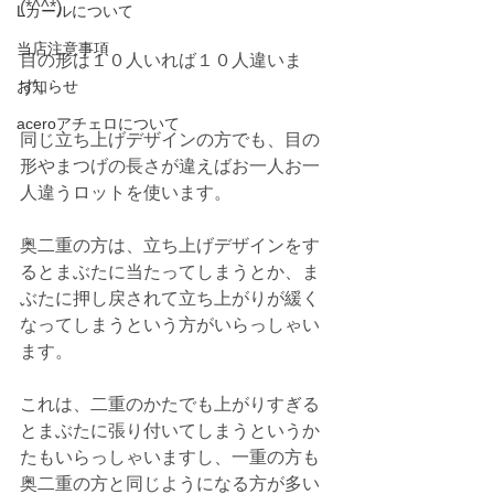
(*^^*)
Lカールについて
当店注意事項
目の形は１０人いれば１０人違いま
お知らせ
す。
aceroアチェロについて
同じ立ち上げデザインの方でも、目の
形やまつげの長さが違えばお一人お一
人違うロットを使います。
奥二重の方は、立ち上げデザインをす
るとまぶたに当たってしまうとか、ま
ぶたに押し戻されて立ち上がりが緩く
なってしまうという方がいらっしゃい
ます。
これは、二重のかたでも上がりすぎる
とまぶたに張り付いてしまうというか
たもいらっしゃいますし、一重の方も
奥二重の方と同じようになる方が多い