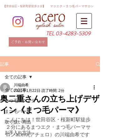
​【世田谷区・桜新町駅徒歩２分】
​マツエク・まつ毛パーマサロン
TEL
03-4283-5309
ご予約・お問い合わせ
記事
全ての記事
川端由希
全ての記事
2021年1月22日
読了時間: 2分
奥二重さんの立ち上げデザ
まつ毛エクステ
イン《まつ毛パーマ》
まつ毛パーマ
こんにちは！世田谷区・桜新町駅徒歩
取り扱い商品
２分にあるまつエク・まつ毛パーマサ
お手入れ方法
ロンacero(アチェロ）の川端由希です