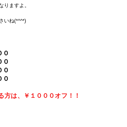
なりますよ。
ね(*^^*)
００
００
００
００
る方は、￥１０００オフ！！