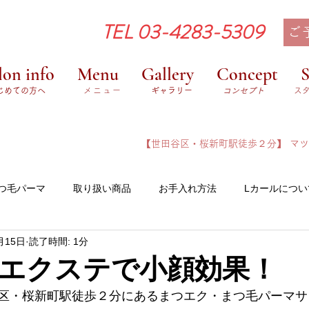
TEL 03-4283-5309
ご
lon info
Menu
Gallery
Concept
S
はじめての方へ
メニュー
​ギャラリー
コンセプト
ス
​【世田谷区・桜新町駅徒歩２分】
​マ
つ毛パーマ
取り扱い商品
お手入れ方法
Lカールについ
月15日
読了時間: 1分
いて
エクステで小顔効果！
区・桜新町駅徒歩２分にあるまつエク・まつ毛パーマサロン