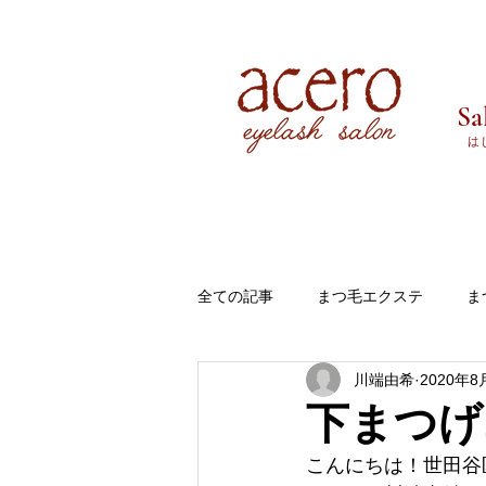
Sa
​
全ての記事
まつ毛エクステ
ま
川端由希
2020年8
お知らせ
aceroアチェロにつ
下まつげ
こんにちは！世田谷