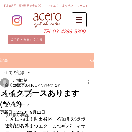
​【世田谷区・桜新町駅徒歩２分】
​マツエク・まつ毛パーマサロン
TEL
03-4283-5309
ご予約・お問い合わせ
記事
全ての記事
川端由希
全ての記事
2020年8月10日
読了時間: 1分
メイクブースあります
まつ毛エクステ
(*^^*)
まつ毛パーマ
更新日：
2020年9月12日
取り扱い商品
こんにちは！世田谷区・桜新町駅徒歩
お手入れ方法
２分にあるまつエク・まつ毛パーマサ