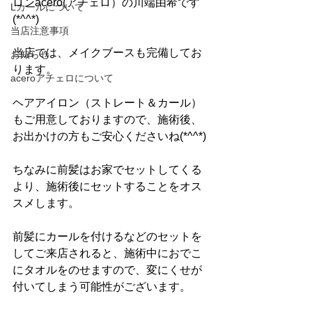
ロンacero(アチェロ）の川端由希です
Lカールについて
(*^^*)
当店注意事項
当店では、メイクブースも完備してお
お知らせ
ります。
aceroアチェロについて
ヘアアイロン（ストレート＆カール）
もご用意しておりますので、施術後、
お出かけの方もご安心くださいね(*^^*)
ちなみに前髪はお家でセットしてくる
より、施術後にセットすることをオス
スメします。
前髪にカールを付けるなどのセットを
してご来店されると、施術中におでこ
にタオルをのせますので、変にくせが
付いてしまう可能性がございます。