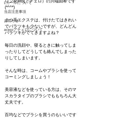
ロンacero(アチェロ）の川端由希です
Lカールについて
(*^^*)
当店注意事項
まつ毛エクステは、付けたてはきれい
お知らせ
でバラツキも少ないですが、どんどん
aceroアチェロについて
バラツキがでてきますよね？
毎日の洗顔や、寝るときに触ってしま
ったりしてどうしても絡んでしまった
りしてしまいます。
そんな時は、コームやブラシを使って
コーミングしましょう！
美容液などを使っている方は、そのマ
スカラタイプのブラシでももちろん大
丈夫です。
百均などでブラシを買うのもいいです