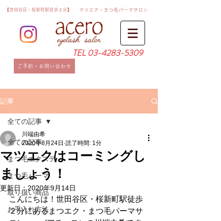
​【世田谷区・桜新町駅徒歩２分】
​マツエク・まつ毛パーマサロン
TEL
03-4283-5309
ご予約・お問い合わせ
記事
全ての記事
川端由希
全ての記事
2020年8月24日
読了時間: 1分
マツエクはコーミングし
まつ毛エクステ
ましょう！
まつ毛パーマ
更新日：
2020年9月14日
取り扱い商品
こんにちは！世田谷区・桜新町駅徒歩
お手入れ方法
２分にあるまつエク・まつ毛パーマサ