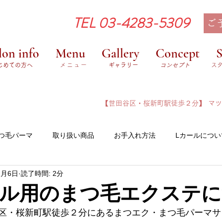
TEL 03-4283-5309
ご
lon info
Menu
Gallery
Concept
S
はじめての方へ
メニュー
​ギャラリー
コンセプト
ス
​【世田谷区・桜新町駅徒歩２分】
​マ
つ毛パーマ
取り扱い商品
お手入れ方法
Lカールについ
1月6日
読了時間: 2分
いて
ル用のまつ毛エクステに
区・桜新町駅徒歩２分にあるまつエク・まつ毛パーマサロン