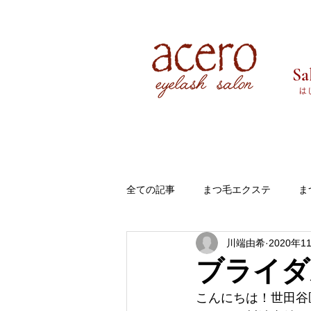
Sa
​
全ての記事
まつ毛エクステ
ま
川端由希
2020年1
お知らせ
aceroアチェロにつ
ブライダ
こんにちは！世田谷