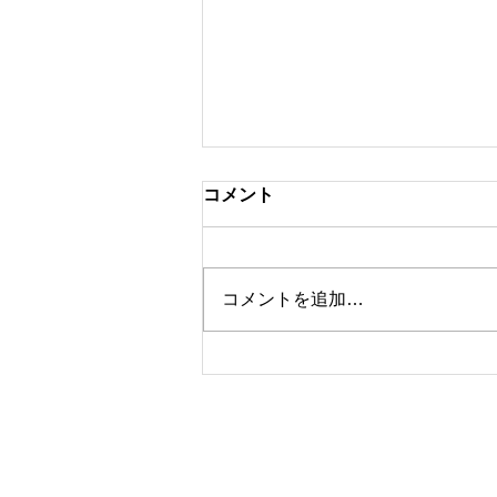
来店時のメイクについて
コメント
こんにちは！世田谷区・桜新町駅
徒歩２分にあるまつエク・まつ毛
パーマサロンacero(アチェロ）の
コメントを追加…
川端由希です(*^^*) はじめてマツ
エクやまつ毛パーマをされる方は
来店時のメイクはどうしたらいい
か分からないかと思いますのでご
説明させていただきます。 ご来
店時のメイク...