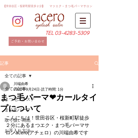
​【世田谷区・桜新町駅徒歩２分】
​マツエク・まつ毛パーマサロン
TEL
03-4283-5309
ご予約・お問い合わせ
記事
全ての記事
川端由希
全ての記事
2020年9月24日
読了時間: 1分
まつ毛パーマ❤カールタイ
まつ毛エクステ
プについて
まつ毛パーマ
こんにちは！世田谷区・桜新町駅徒歩
取り扱い商品
２分にあるまつエク・まつ毛パーマサ
お手入れ方法
ロンacero(アチェロ）の川端由希です